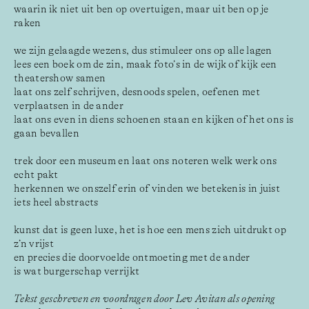
waarin ik niet uit ben op overtuigen, maar uit ben op je 
raken
we zijn gelaagde wezens, dus stimuleer ons op alle lagen
lees een boek om de zin, maak foto’s in de wijk of kijk een 
theatershow samen
laat ons zelf schrijven, desnoods spelen, oefenen met 
verplaatsen in de ander
laat ons even in diens schoenen staan en kijken of het ons is 
gaan bevallen
trek door een museum en laat ons noteren welk werk ons 
echt pakt
herkennen we onszelf erin of vinden we betekenis in juist 
iets heel abstracts
kunst dat is geen luxe, het is hoe een mens zich uitdrukt op 
z’n vrijst
en precies die doorvoelde ontmoeting met de ander
is wat burgerschap verrijkt
Tekst geschreven en voordragen door Lev Avitan als opening 