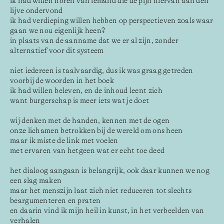
ik had willen horen van iemand die de pijn hiervan aan den 
lijve ondervond
ik had verdieping willen hebben op perspectieven zoals waar 
gaan we nou eigenlijk heen?
in plaats van de aanname dat we er al zijn, zonder 
alternatief voor dit systeem
niet iedereen is taalvaardig, dus ik was graag getreden
voorbij de woorden in het boek
ik had willen beleven, en de inhoud leent zich
want burgerschap is meer iets wat je doet
wij denken met de handen, kennen met de ogen
onze lichamen betrokken bij de wereld om ons heen
maar ik miste de link met voelen
met ervaren van hetgeen wat er echt toe deed
het dialoog aangaan is belangrijk, ook daar kunnen we nog 
een slag maken
maar het menszijn laat zich niet reduceren tot slechts 
beargumenteren en praten
en daarin vind ik mijn heil in kunst, in het verbeelden van 
verhalen