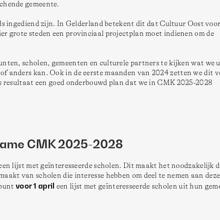
chende gemeente. 

s ingediend zijn. In Gelderland betekent dit dat Cultuur Oost voor
er grote steden een provinciaal projectplan moet indienen om de 
nten, scholen, gemeenten en culturele partners te kijken wat we ui
of anders kan. Ook in de eerste maanden van 2024 zetten we dit vo
als resultaat een goed onderbouwd plan dat we in CMK 2025-2028 
elname CMK 2025-2028
een lijst met geïnteresseerde scholen. Dit maakt het noodzakelijk d
maakt van scholen die interesse hebben om deel te nemen aan deze 
voor 1 april
punt 
 een lijst met geïnteresseerde scholen uit hun gem