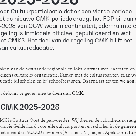
or Cultuurparticipatie dat er een vierde periode
et de nieuwe CMK-periode draagt het FCP bij aan 
-2028 van OCW waarin continuïteit, ademruimte 
eling is inmiddels officieel gepubliceerd en wat
et CMK3. Het doel van de regeling CMK blijft het
van cultuureducatie.
n van de bestaande regionale en lokale structuren, inzetten op 
 eigen (culturele) organisatie. Samen met de cultuurpunten gaan we
ucatie bij scholen en bij schoolbesturen. Daarnaast zetten we nog s
en de kans te geven mee te doen aan CMK.
g CMK 2025-2028
 is Cultuur Oost de penvoerder. Wij dienen de subsidieaanvraag i
vincie Gelderland voor alle cultuurpunten en scholen in de gemeen
 met meer dan 90.000 inwoners (Arnhem, Nijmegen, Apeldoorn, Ede)