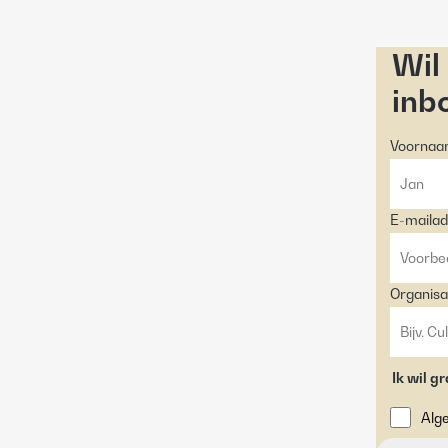
Wil
inb
Voorna
E-mailad
Organisa
Ik wil g
Alg