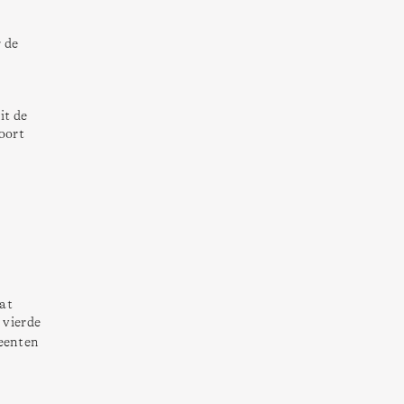
 de 
t de 
ort 
at 
vierde 
eenten 