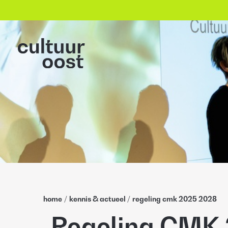
home
/
kennis & actueel
/
regeling cmk 2025 2028
Regeling CMK