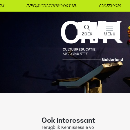
EM
INFO@CULTUUROOST.NL
026 3519029
ZOEK
MENU
Ook interessant
Terugblik Kennissessie vo