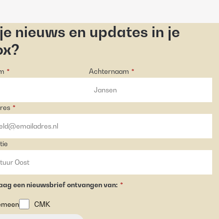
 je nieuws en updates in je
ox?
am
Achternaam
*
*
res
*
tie
raag een nieuwsbrief ontvangen van:
*
emeen
CMK