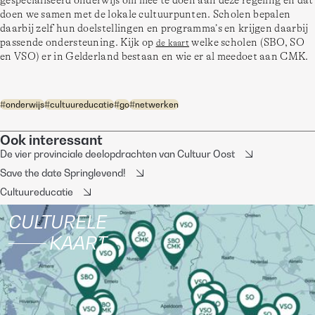
gespecialiseerd onderwijs om mee te doen aan deze regeling en dat 
doen we samen met de lokale cultuurpunten. Scholen bepalen 
daarbij zelf hun doelstellingen en programma’s en krijgen daarbij 
passende ondersteuning. Kijk op 
 welke scholen (SBO, SO 
de kaart
en VSO) er in Gelderland bestaan en wie er al meedoet aan CMK. 
#
onderwijs
#
cultuureducatie
#
go
#
netwerken
Ook interessant
De vier provinciale deelopdrachten van Cultuur Oost
Save the date Springlevend!
Cultuureducatie
CULTURELE
KAART