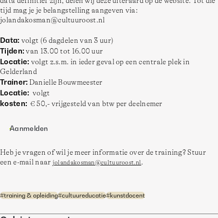
data definitief zijn, delen wij deze uiteraard op de website. Tot die 
tijd mag je je belangstelling aangeven via: 
jolandakosman@cultuuroost.nl
Data:
 volgt (6 dagdelen van 3 uur)
Tijden:
 van 13.00 tot 16.00 uur
Locatie: 
volgt z.s.m. in ieder geval op een centrale plek in 
Gelderland 
Trainer:
 Danielle Bouwmeester 
Locatie:  
volgt 
kosten:  
€ 50,- vrijgesteld van btw per deelnemer 
Aanmelden
Heb je vragen of wil je meer informatie over de training? Stuur 
een e-mail naar 
. 
jolandakosman@cultuuroost.nl
#
training & opleiding
#
cultuureducatie
#
kunstdocent