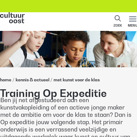
ZOEK
MEN
home
/
kennis & actueel
/
met kunst voor de klas
Training Op Expeditie
Ben jij net afgestudeerd aan een
kunstvakopleiding of een actieve jonge maker
met de ambitie om voor de klas te staan? Dan is
Op expeditie jouw volgende stap. Het primair
onderwijs is een verrassend veelzijdige en
uitdagende werkplek waar kunst en cultuur van