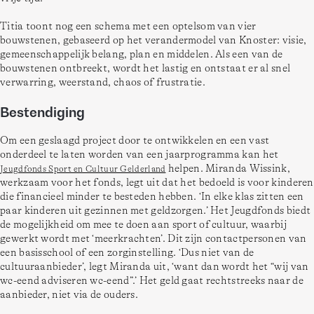
Titia toont nog een schema met een optelsom van vier 
bouwstenen, gebaseerd op het verandermodel van Knoster: visie, 
gemeenschappelijk belang, plan en middelen. Als een van de 
bouwstenen ontbreekt, wordt het lastig en ontstaat er al snel 
Bestendiging
Om een geslaagd project door te ontwikkelen en een vast 
onderdeel te laten worden van een jaarprogramma kan het 
 helpen. Miranda Wissink, 
Jeugdfonds Sport en Cultuur Gelderland
werkzaam voor het fonds, legt uit dat het bedoeld is voor kinderen 
die financieel minder te besteden hebben. ‘In elke klas zitten een 
paar kinderen uit gezinnen met geldzorgen.’ Het Jeugdfonds biedt 
de mogelijkheid om mee te doen aan sport of cultuur, waarbij 
gewerkt wordt met ‘meerkrachten’. Dit zijn contactpersonen van 
een basisschool of een zorginstelling. ‘Dus niet van de 
cultuuraanbieder’, legt Miranda uit, ‘want dan wordt het “wij van 
wc-eend adviseren wc-eend”.’ Het geld gaat rechtstreeks naar de 
aanbieder, niet via de ouders.