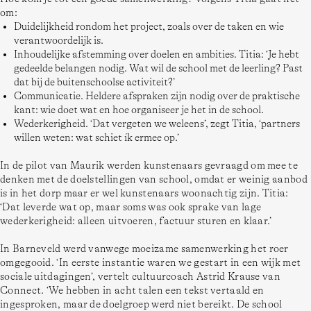
om: 
Duidelijkheid rondom het project, zoals over de taken en wie
verantwoordelijk is.
Inhoudelijke afstemming over doelen en ambities. Titia: ‘Je hebt
gedeelde belangen nodig. Wat wil de school met de leerling? Past
dat bij de buitenschoolse activiteit?’
Communicatie. Heldere afspraken zijn nodig over de praktische
kant: wie doet wat en hoe organiseer je het in de school.
Wederkerigheid. ‘Dat vergeten we weleens’, zegt Titia, ‘partners
willen weten: wat schiet ík ermee op.’
In de pilot van Maurik werden kunstenaars gevraagd om mee te 
denken met de doelstellingen van school, omdat er weinig aanbod 
is in het dorp maar er wel kunstenaars woonachtig zijn. Titia: 
‘Dat leverde wat op, maar soms was ook sprake van lage 
In Barneveld werd vanwege moeizame samenwerking het roer 
omgegooid. ‘In eerste instantie waren we gestart in een wijk met 
sociale uitdagingen’, vertelt cultuurcoach Astrid Krause van 
Connect. ‘We hebben in acht talen een tekst vertaald en 
ingesproken, maar de doelgroep werd niet bereikt. De school 