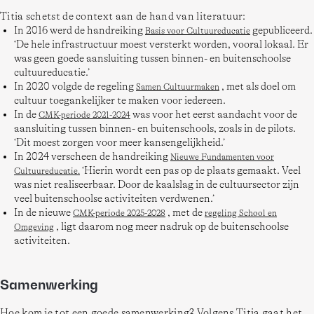
Titia schetst de context aan de hand van literatuur: 
In 2016 werd de handreiking
gepubliceerd.
Basis voor Cultuureducatie
‘De hele infrastructuur moest versterkt worden, vooral lokaal. Er
was geen goede aansluiting tussen binnen- en buitenschoolse
cultuureducatie.’
In 2020 volgde de regeling
, met als doel om
Samen Cultuurmaken
cultuur toegankelijker te maken voor iedereen.
In de
was voor het eerst aandacht voor de
CMK-periode 2021-2024
aansluiting tussen binnen- en buitenschools, zoals in de pilots.
‘Dit moest zorgen voor meer kansengelijkheid.’
In 2024 verscheen de handreiking
Nieuwe Fundamenten voor
‘Hierin wordt een pas op de plaats gemaakt. Veel
Cultuureducatie.
was niet realiseerbaar. Door de kaalslag in de cultuursector zijn
veel buitenschoolse activiteiten verdwenen.’
In de nieuwe
, met de
CMK-periode 2025-2028
regeling School en
, ligt daarom nog meer nadruk op de buitenschoolse
Omgeving
activiteiten.
Samenwerking
Hoe kom je tot een goede samenwerking? Volgens Titia gaat het 