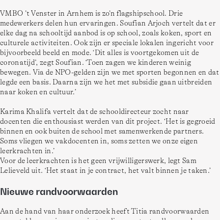
VMBO ’t Venster in Arnhem is zo’n flagshipschool. Drie 
medewerkers delen hun ervaringen. Soufian Arjoch vertelt dat er 
elke dag na schooltijd aanbod is op school, zoals koken, sport en 
culturele activiteiten. Ook zijn er speciale lokalen ingericht voor 
bijvoorbeeld beeld en mode. ‘Dit alles is voortgekomen uit de 
coronatijd’, zegt Soufian. ‘Toen zagen we kinderen weinig 
bewegen. Via de NPO-gelden zijn we met sporten begonnen en dat 
legde een basis. Daarna zijn we het met subsidie gaan uitbreiden 
naar koken en cultuur.’
Karima Khalifa vertelt dat de schooldirecteur zocht naar 
docenten die enthousiast werden van dit project. ‘Het is gegroeid 
binnen en ook buiten de school met samenwerkende partners. 
Soms vliegen we vakdocenten in, soms zetten we onze eigen 
leerkrachten in.’
Voor de leerkrachten is het geen vrijwilligerswerk, legt Sam 
Lelieveld uit. ‘Het staat in je contract, het valt binnen je taken.’
Nieuwe randvoorwaarden
Aan de hand van haar onderzoek heeft Titia randvoorwaarden 