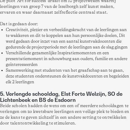
De pilot ‘Art for success’ draait om 10 projectweken waarbij 
leerlingen van groep 7 van de Isselborgh zelf kunst maken, 
ervaren en waar daarnaast zelfreflectie centraal staat.  
Dat is gedaan door: 
Creativiteit, plezier en verbeeldingskracht van de leerlingen aan
te wakkeren en dit te koppelen aan hun persoonlijke doelen, Dit
werd gedaan door inzet van een aantal kunstvakdocenten die
gedurende de projectperiode met de leerlingen aan de slag gingen
Verschillende gezamenlijke Inspiratiemomenten en een
presentatiemoment in schouwburg aan ouders, familie en andere
geïnteresseerden
Samenwerking met studenten van het graafschap aan te gaan,
deze studenten ondersteunen de kunstvakdocenten en begeleiden
elk 2 leerlingen
5. Verlengde schooldag, Elst Forte Welzijn, SO de
Lichtenbeek en BS de Esdoorn
Beide scholen hadden de wens om een of meerdere schooldagen te 
verlengen om zo kwetsbare leerlingen een veilige plek te bieden en 
ze de kans te geven zichzelf in een andere setting te ontwikkelen 
door talentontwikkeling te stimuleren.  