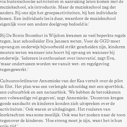
via buitenschoolse activiteiten in aanraking laten komen met de 
muziekschool, als introductie. Maar de muziekschool zag dat 
anders. Bij ons zijn het groepsactiviteiten, bij hen individuele 
lessen. Een individuele les is duur, waardoor de muziekschool 
Bij De Bonte Boomhut in Wijchen kwamen ze veel beperkte regels 
tegen, laat schoolleider Eva Janssen weten. Voor de GGD moet 
opvang en onderwijs bijvoorbeeld strikt gescheiden zijn, kinderen 
moeten weten wanneer iets hoort bij opvang en wanneer bij 
onderwijs. ‘Iedereen is enthousiast over innovatie’, zegt Eva, 
‘maar ondertussen worden we vanuit wet- en regelgeving 
Cultuurcoördinator Annemieke van der Kaa vertelt over de pilot 
in Elst. Het plan was een verlengde schooldag met een sportblok, 
een cultuurblok en een natuurblok. ‘We hebben de betrokkenen 
een volwaardige rol gegeven’, zegt Annemieke. ‘Docenten kregen 
goede aandacht en kinderen konden zich uitspreken over de 
activiteiten.’ Ook waren er uitdagingen. Het rouleren van 
leerkrachten was soms moeilijk. Ook was het zoeken naar de toon 
tegenover de kinderen. ‘Hoe streng moet je zijn, want het is hun 
vrije tijd.’  