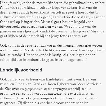
Uit cijfers blijkt dat de meeste kinderen die gebruikmaken van het 
fonds voor sport kiezen, cultuur loopt ver achter. Een van de 
deelnemers van de bijeenkomst vertelt in reactie hierop dat bij 
culturele activiteiten vaak geen jaarcontributie bestaat, waar het 
fonds wel op is ingericht. Meestal gaat het om lesgeld voor 
bijvoorbeeld een cursus van tien weken. ‘We zijn juist van de 
jaarcursussen afgestapt, omdat de drempel te hoog was.’ Miranda 
gaat kijken of de insteek bij het Jeugdfonds anders kan.
Ook komt in de reacties naar voren dat mensen vaak niet weten 
wat cultuur is. Pas als je het hebt over muziek en dans begrijpen ze 
het. Miranda: ‘Het onbekende is lastig. Als leerlingen onder 
schooltijd een introductie krijgen, is dat meegenomen.’

Landelijk voorbeeld
Ook valt er veel te leren van landelijke initiatieven. Daarom 
vertellen Fiona van Estrik en Koen Egberts van Meer Muziek in 
de Klas over 
, een campagne waarbij in elke 
Flagshipscholen
provincie een school wordt aangewezen die extra kunst- en 
cultuuronderwijs krijgen aangeboden om kansengelijkheid te 
vergroten. Zij dienen als voorbeeld voor andere scholen.