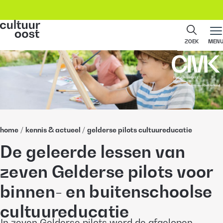
ZOEK
MEN
home
/
kennis & actueel
/
gelderse pilots cultuureducatie
De geleerde lessen van
zeven Gelderse pilots voor
binnen- en buitenschoolse
cultuureducatie
In zeven Gelderse pilots werd de afgelopen