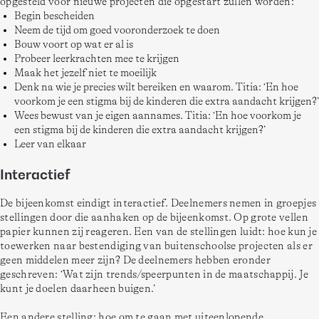
opgesteld voor nieuwe projecten die opgestart zullen worden:
Begin bescheiden
Neem de tijd om goed vooronderzoek te doen
Bouw voort op wat er al is
Probeer leerkrachten mee te krijgen
Maak het jezelf niet te moeilijk
Denk na wie je precies wilt bereiken en waarom. Titia: ‘En hoe
voorkom je een stigma bij de kinderen die extra aandacht krijgen?’
Wees bewust van je eigen aannames. Titia: ‘En hoe voorkom je
een stigma bij de kinderen die extra aandacht krijgen?’
Leer van elkaar
Interactief
De bijeenkomst eindigt interactief. Deelnemers nemen in groepjes 
stellingen door die aanhaken op de bijeenkomst. Op grote vellen 
papier kunnen zij reageren. Een van de stellingen luidt: hoe kun je 
toewerken naar bestendiging van buitenschoolse projecten als er 
geen middelen meer zijn? De deelnemers hebben eronder 
geschreven: ‘Wat zijn trends/speerpunten in de maatschappij. Je 
kunt je doelen daarheen buigen.’
Een andere stelling: hoe om te gaan met uiteenlopende 