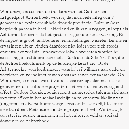
wordt? Daarover wil ik u namens Cultuur Oost iets meegeven. 
Winterswijk is een van de trekkers van het Cultuur- en 
Erfgoedpact Achterhoek, waarbij de financiële inleg van 8 
gemeenten wordt verdubbeld door de provincie. Cultuur Oost 
begeleidt pacten in heel Gelderland en ik kan u zeggen, u loopt als 
Achterhoek voorop als het gaat om regionale samenwerking. En 
de impact is groot: ambtenaren en instellingen wisselen kennis en 
ervaringen uit en vinden daardoor niet ieder voor zich steeds 
opnieuw het wiel uit. Innovatieve lokale projecten worden bij 
succes regionaal doorontwikkeld. Denk aan de Silo Art Tour, die 
de Achterhoek als merk op de landelijke kaart zet. Of de 
Achterhoekse voorleesbrigade, waarbij vrijwilligers aan ouderen 
voorlezen en zo indirect samen opstaan tegen eenzaamheid. Op 
Winterswijks niveau wordt vanuit deze regiogelden met name 
geïnvesteerd in culturele projecten met een domeinoverstijgend 
effect. De door Boogiewoogie recent aangestelde talentmakelaars 
sorteren effect in het sociaal welzijn en talentontwikkeling van 
jongeren, en diverse koren zorgen ervoor dat werkelijk íedereen 
mee kan doen. Met deze en andere projecten heeft Winterswijk 
een stevige positie ingenomen in het culturele veld en sociaal 
domein in de Achterhoek.  