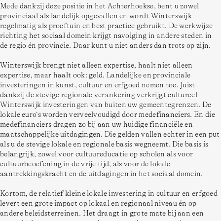
Mede dankzij deze positie in het Achterhoekse, bent u zowel 
provinciaal als landelijk opgevallen en wordt Winterswijk 
regelmatig als proeftuin en best practice gebruikt. De werkwijze 
richting het sociaal domein krijgt navolging in andere steden in 
de regio én provincie. Daar kunt u niet anders dan trots op zijn. 
Winterswijk brengt niet alleen expertise, haalt niet alleen 
expertise, maar haalt ook: geld. Landelijke en provinciale 
investeringen in kunst, cultuur en erfgoed nemen toe. Juist 
dankzij de stevige regionale verankering verkrijgt cultureel 
Winterswijk investeringen van buiten uw gemeentegrenzen. De 
lokale euro’s worden verveelvoudigd door medefinanciers. En die 
medefinanciers dragen zo bij aan uw huidige financiële en 
maatschappelijke uitdagingen. Die gelden vallen echter in een put 
als u de stevige lokale en regionale basis wegneemt. Die basis is 
belangrijk, zowel voor cultuureducatie op scholen als voor 
cultuurbeoefening in de vrije tijd, als voor de lokale 
aantrekkingskracht en de uitdagingen in het sociaal domein.  
Kortom, de relatief kleine lokale investering in cultuur en erfgoed 
levert een grote impact op lokaal en regionaal niveau én op 
andere beleidsterreinen. Het draagt in grote mate bij aan een 