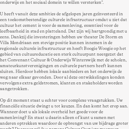
onderwijs en het sociaal domein te willen versterken”.  
U heeft vanuit deze ambities de afgelopen jaren geïnvesteerd in 
een toekomstbestendige culturele infrastructuur omdat u ziet dat 
cultuur het cement is voor de samenleving, essentieel voor de 
leefbaarheid in stad en platteland. Dat zijn wij hartgrondig met u 
eens. Dankzij die investeringen hebben uw theater De Storm en 
Villa Mondriaan een stevige positie kunnen innemen in de 
regionale culturele infrastructuur en heeft Boogie Woogie op het 
gebied van cultuureducatie een sterk cultuurpunt neergezet dat 
het Convenant Cultuur & Onderwijs Winterswijk met de scholen, 
amateurkunstverenigingen en culturele partners heeft kunnen 
sluiten. Hierdoor hebben lokale aanbieders en het onderwijs de 
weg naar elkaar gevonden. Door al deze ontwikkelingen konden 
vervolgens extra geldstromen, klanten en stakeholders worden 
aangetrokken.  
Op dit moment staat u echter voor complexe vraagstukken. Uw 
financiële situatie dwingt u tot keuzes. En dan komt het erop aan. 
Wanneer doet u als lokale overheid het goede voor de 
samenleving? En staat u daarin alleen of kunt u samen met 
anderen optrekken waardoor de opbrengst van uw bijdrage groter 