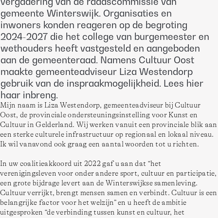
vergadering van de raadscommissie van
gemeente Winterswijk. Organisaties en
inwoners konden reageren op de begroting
2024-2027 die het college van burgemeester en
wethouders heeft vastgesteld en aangeboden
aan de gemeenteraad. Namens Cultuur Oost
maakte gemeenteadviseur Liza Westendorp
gebruik van de inspraakmogelijkheid. Lees hier
haar inbreng.
Mijn naam is Liza Westendorp, gemeenteadviseur bij Cultuur 
Oost, de provinciale ondersteuningsinstelling voor Kunst en 
Cultuur in Gelderland. Wij werken vanuit een provinciale blik aan 
een sterke culturele infrastructuur op regionaal en lokaal niveau. 
Ik wil vanavond ook graag een aantal woorden tot u richten.  
In uw coalitieakkoord uit 2022 gaf u aan dat “het 
verenigingsleven voor onder andere sport, cultuur en participatie, 
een grote bijdrage levert aan de Winterswijkse samenleving. 
Cultuur verrijkt, brengt mensen samen en verbindt. Cultuur is een 
belangrijke factor voor het welzijn” en u heeft de ambitie 
uitgesproken “de verbinding tussen kunst en cultuur, het 